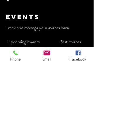
Events
Track and manage your events here.
Upcoming Events
Past Events
Phone
Email
Facebook
Pas de billet ni de réponse pour le
moment
See Other Events