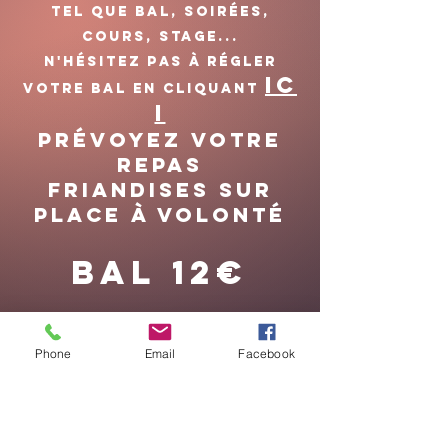
tel que bal, soirées,
cours, stage...
N'hésitez pas à régler
IC
votre bal en cliquant
I
prévoyez votre
repas
friandises sur
place à volonté
Bal 12€
Phone
Email
Facebook