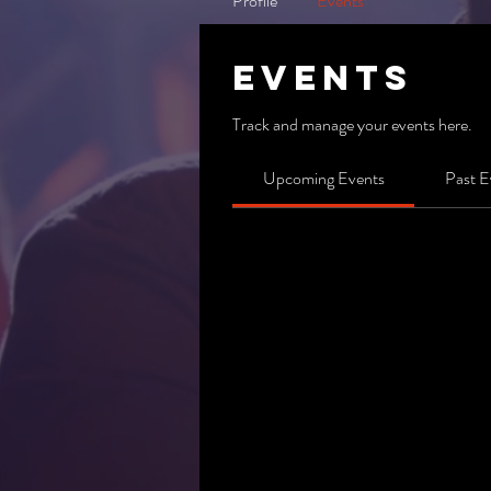
Profile
Events
Events
Track and manage your events here.
Upcoming Events
Past E