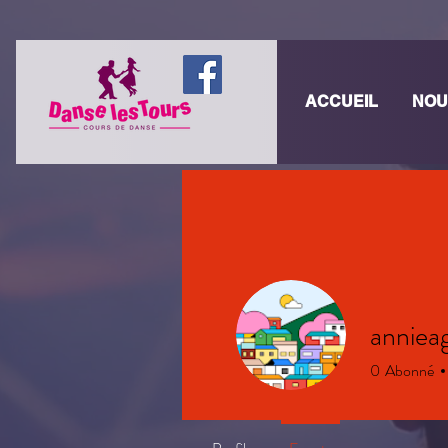
ACCUEIL
NOU
anniea
0
Abonné