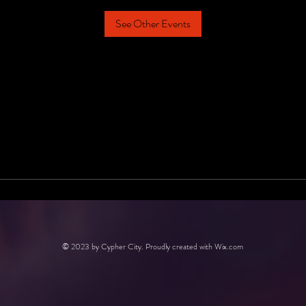
See Other Events
© 2023 by Cypher City. Proudly created with
Wix.com