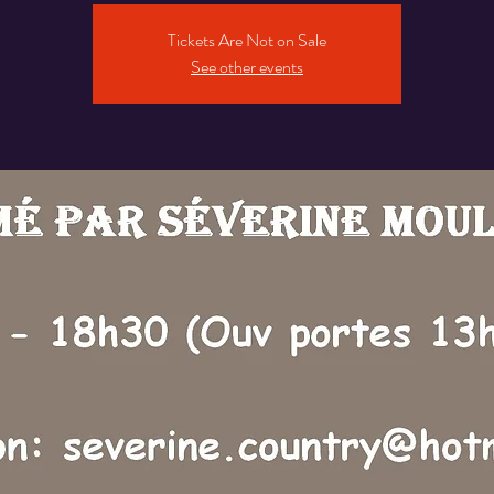
Tickets Are Not on Sale
See other events