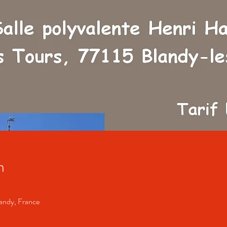
n
landy, France